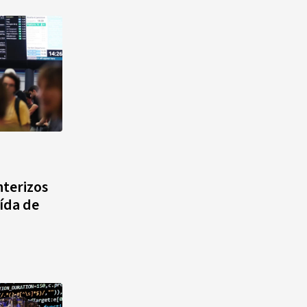
nterizos
ída de