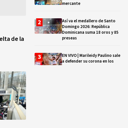
mercante
Así va el medallero de Santo
Domingo 2026: República
Dominicana suma 18 oros y 85
elta de la
preseas
EN VIVO | Marileidy Paulino sale
a defender su corona en los
400 metros
Bono a Mil 2026-2027: cómo
consultar si están tus hijos e
hijas en la lista y cuándo
puedes cobrar
¿Qué se celebra hoy en el
mundo? Efemérides del 5 de