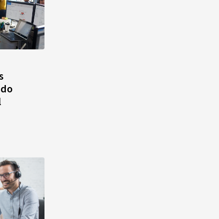
s
ado
l