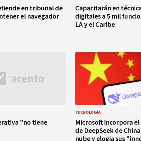
fiende en tribunal de
Capacitarán en técnic
tener el navegador
digitales a 5 mil funci
LA y el Caribe
TECNOLOGÍA
erativa "no tiene
Microsoft incorpora e
de DeepSeek de China
nube y elogia sus "in