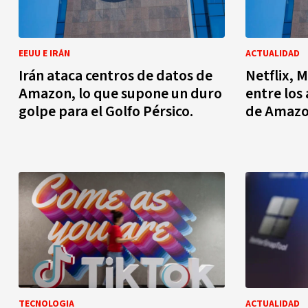
EEUU E IRÁN
ACTUALIDAD
Irán ataca centros de datos de
Netflix, M
Amazon, lo que supone un duro
entre los
golpe para el Golfo Pérsico.
de Amazo
TECNOLOGIA
ACTUALIDAD