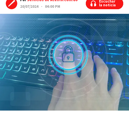
Por
Servicios de Acento.com.do
Escuchar
Escuchar
la noticia
la noticia
20/07/2024 · 04:00 PM