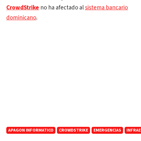
CrowdStrike
no ha afectado al
sistema bancario
dominicano
.
APAGON INFORMATICO
CROWDSTRIKE
EMERGENCIAS
INFRAE