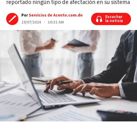
reportado ningún tipo de afectación en su sistema
Por
Servicios de Acento.com.do
Escuchar
Escuchar
la noticia
la noticia
19/07/2024 · 10:31 AM