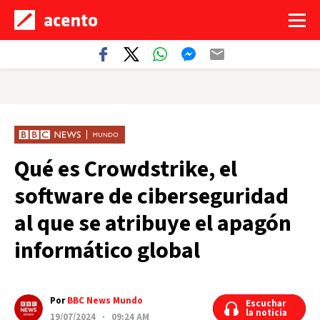
Qué es Crowdstrike, el
software de ciberseguridad
al que se atribuye el apagón
informático global
Por
BBC News Mundo
Escuchar
Escuchar
la noticia
la noticia
19/07/2024 · 09:24 AM