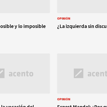
OPINIÓN
osible y lo imposible
¿La izquierda sin discu
OPINIÓN
 la vocación del
Ernest Mandel: ¿Por q