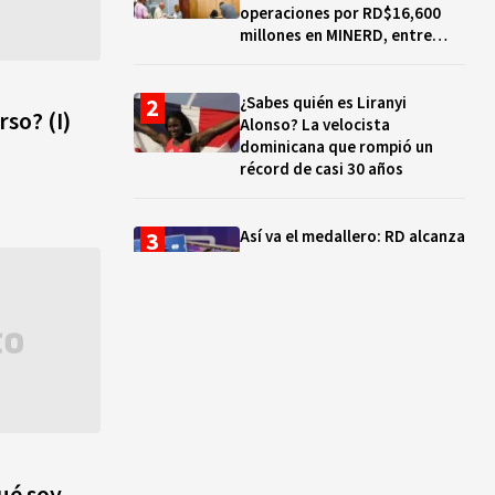
operaciones por RD$16,600
millones en MINERD, entre
2019 y 2020
¿Sabes quién es Liranyi
rso? (I)
Alonso? La velocista
dominicana que rompió un
récord de casi 30 años
Así va el medallero: RD alcanza
30 oros, supera a Puerto Rico
y se afianza en el quinto lugar
Muere Jorge Frías, diputado
del PRM por Santo Domingo
Este
¿Qué se celebra hoy en el
mundo? Efemérides del 7 de
ué soy