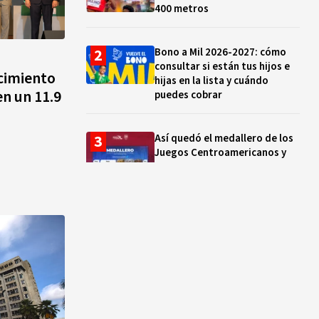
400 metros
Bono a Mil 2026-2027: cómo
consultar si están tus hijos e
cimiento
hijas en la lista y cuándo
en un 11.9
puedes cobrar
Así quedó el medallero de los
Juegos Centroamericanos y
del Caribe hoy 01 de agosto:
México supera las 230 preseas
Santoral del 4 de agosto:
santos, beatos y mártires que
celebra la Iglesia católica hoy
“Desde los 10 años vivo de la
pesca”: la vida de Michel