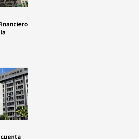
Rosado entre las olas de Azua
¿Qué se celebra hoy en el
Financiero
mundo? Efemérides del 4 de
la
agosto
 cuenta