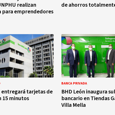
NPHU realizan
de ahorros totalmente
 para emprendedores
O
BANCA PRIVADA
entregará tarjetas de
BHD León inaugura s
n 15 minutos
bancario en Tiendas G
Villa Mella