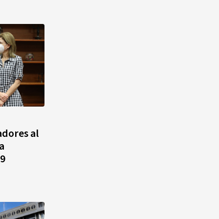
dores al
a
19