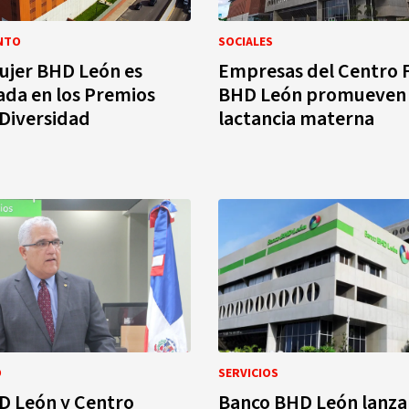
NTO
SOCIALES
ujer BHD León es
Empresas del Centro 
da en los Premios
BHD León promueven 
 Diversidad
lactancia materna
O
SERVICIOS
D León y Centro
Banco BHD León lanza