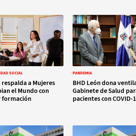
DAD SOCIAL
PANDEMIA
respalda a Mujeres
BHD León dona ventila
ian el Mundo con
Gabinete de Salud par
y formación
pacientes con COVID-