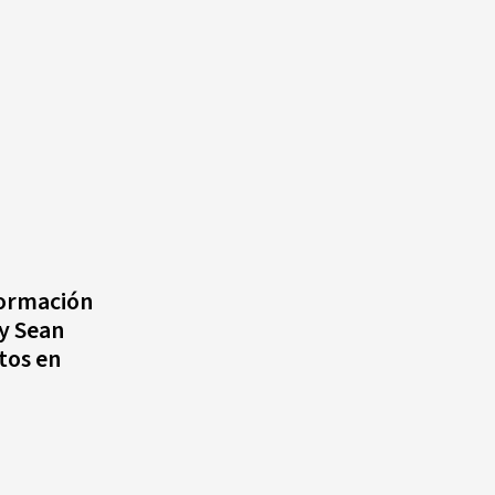
nformación
 y Sean
tos en