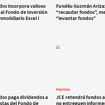
dos incorpora valioso
Fundéu Guzmán Ariza
al Fondo de Inversión
“recaudar fondos”, me
nmobiliario Excel I
“levantar fondos”
POLÍTICA
dos paga dividendos a
JCE retendrá fondos a
istas del Fondo de
no entreguen informe