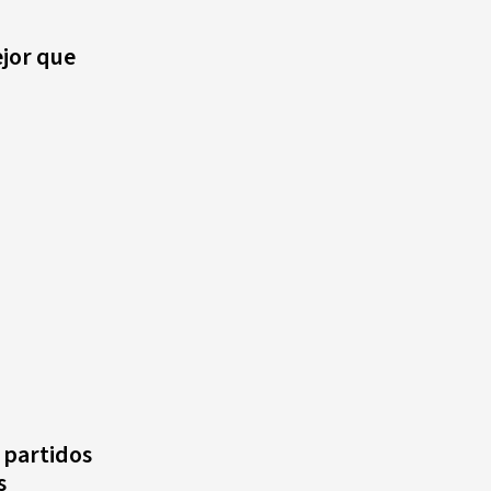
Alonso? La velocista
:
dominicana que rompió un
jor que
récord de casi 30 años
¿Quién era Román Ramos? El
empresario que transformó el
comercio moderno en
República Dominicana
¿Qué se celebra hoy en el
mundo? Efemérides del 6 de
agosto, hechos y
conmemoraciones de esta
fecha
 partidos
s