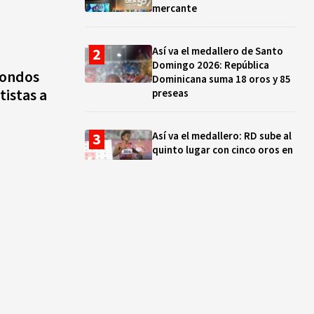
mercante
Así va el medallero de Santo
Domingo 2026: República
fondos
Dominicana suma 18 oros y 85
tistas a
preseas
Así va el medallero: RD sube al
quinto lugar con cinco oros en
la jornada y otro recuperado
por apelación
Cámara de Cuentas detecta
expedientes incompletos de
operaciones por RD$16,600
millones en MINERD, entre
2019 y 2020
¿Sabes quién es Liranyi