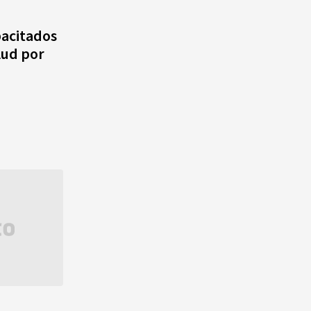
Rosado entre las olas de Azua
pacitados
¿Qué se celebra hoy en el
lud por
mundo? Efemérides del 4 de
agosto