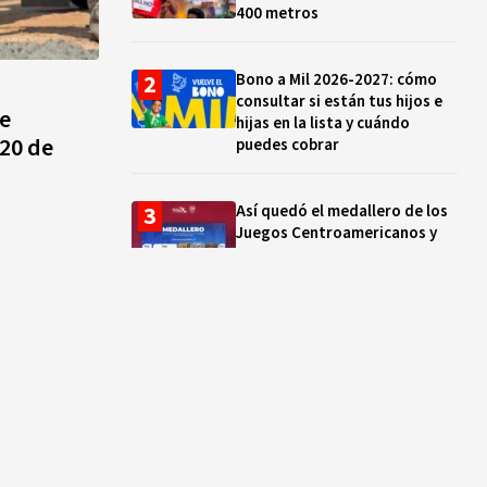
400 metros
Bono a Mil 2026-2027: cómo
consultar si están tus hijos e
e
hijas en la lista y cuándo
-20 de
puedes cobrar
Así quedó el medallero de los
Juegos Centroamericanos y
del Caribe hoy 01 de agosto:
México supera las 230 preseas
Santoral del 4 de agosto:
santos, beatos y mártires que
celebra la Iglesia católica hoy
“Desde los 10 años vivo de la
pesca”: la vida de Michel