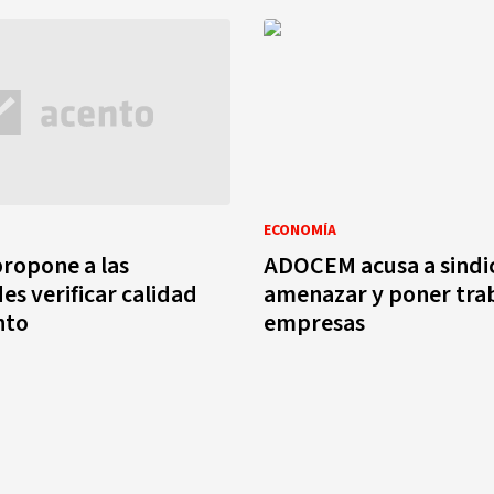
ECONOMÍA
ropone a las
ADOCEM acusa a sindic
es verificar calidad
amenazar y poner trab
nto
empresas