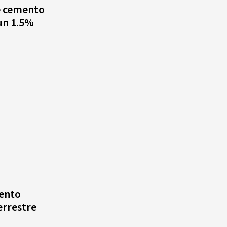
e cemento
 un 1.5%
ento
rrestre