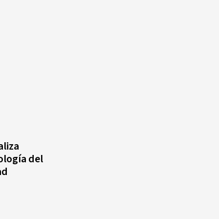
liza
ología del
ad