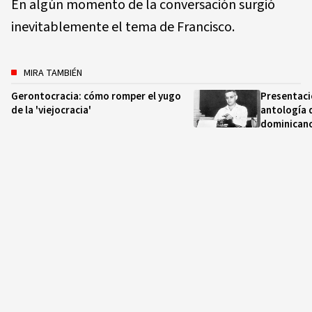
En algún momento de la conversación surgió
inevitablemente el tema de Francisco.
MIRA TAMBIÉN
Gerontocracia: cómo romper el yugo
Presentaci
de la 'viejocracia'
antología 
dominican