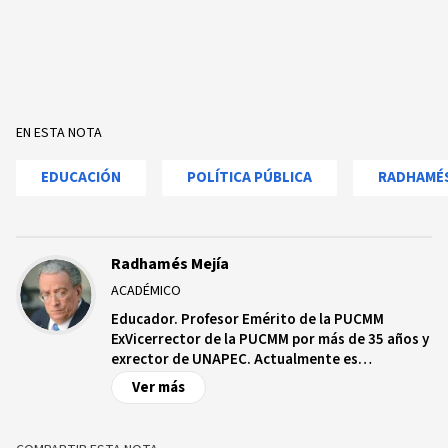
EN ESTA NOTA
EDUCACIÓN
POLÍTICA PÚBLICA
RADHAMÉS
Radhamés Mejía
ACADÉMICO
Educador. Profesor Emérito de la PUCMM
ExVicerrector de la PUCMM por más de 35 años y
exrector de UNAPEC. Actualmente es
Coodinador de la Comisión de Educación de la
Ver más
Academia de Ciencias de la República
Dominicana (ACRD). En la actualidad es Director
del Centro de Investigación y Desarrollo