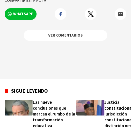
COMPARTIR ESTA NOTA
Humano (CIEDHUMANO)-PUCMM.
WHATSAPP
VER COMENTARIOS
SIGUE LEYENDO
Las nueve
Justicia
conclusiones que
constituciona
marcan el rumbo de la
jurisdicción
transformación
constituciona
educativa
distinción ne