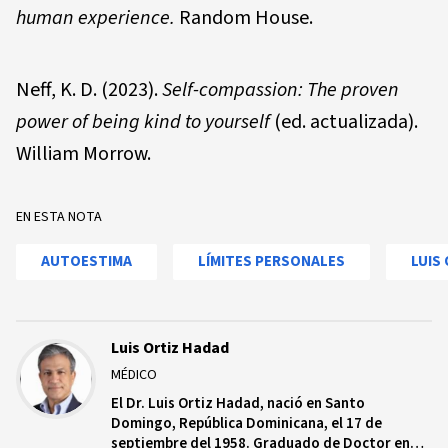
human experience.
Random House.
Neff, K. D. (2023).
Self-compassion: The proven
power of being kind to yourself
(ed. actualizada).
William Morrow.
EN ESTA NOTA
AUTOESTIMA
LÍMITES PERSONALES
LUIS
Luis Ortiz Hadad
MÉDICO
El Dr. Luis Ortiz Hadad, nació en Santo
Domingo, República Dominicana, el 17 de
septiembre del 1958. Graduado de Doctor en