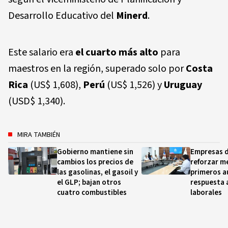
Desarrollo Educativo del
Minerd
.
Este salario era
el cuarto más alto
para
maestros en la región, superado solo por
Costa
Rica
(US$ 1,608),
Perú
(US$ 1,526) y
Uruguay
(USD$ 1,340).
MIRA TAMBIÉN
Gobierno mantiene sin
Empresas 
cambios los precios de
reforzar m
las gasolinas, el gasoil y
primeros au
el GLP; bajan otros
respuesta 
cuatro combustibles
laborales