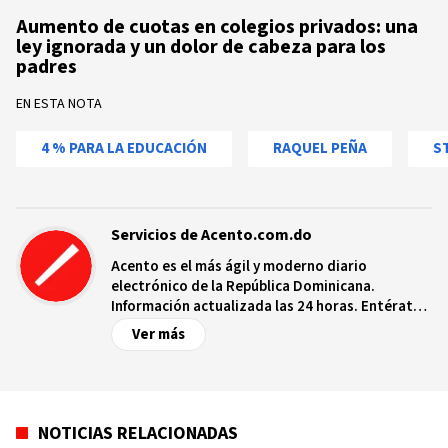
Aumento de cuotas en colegios privados: una
ley ignorada y un dolor de cabeza para los
padres
EN ESTA NOTA
4 % PARA LA EDUCACIÓN
RAQUEL PEÑA
S
Servicios de Acento.com.do
Acento es el más ágil y moderno diario
electrónico de la República Dominicana.
Información actualizada las 24 horas. Entérate
de las noticias y sucesos más importantes a
Ver más
nivel nacional e internacional, videos y fotos
sobre los hechos y los protagonistas más
relevantes en tiempo real.
NOTICIAS RELACIONADAS