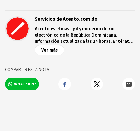
Servicios de Acento.com.do
Acento es el más ágil y moderno diario
electrónico de la República Dominicana.
Información actualizada las 24 horas. Entérate
de las noticias y sucesos más importantes a
Ver más
nivel nacional e internacional, videos y fotos
sobre los hechos y los protagonistas más
relevantes en tiempo real.
COMPARTIR ESTA NOTA
WHATSAPP