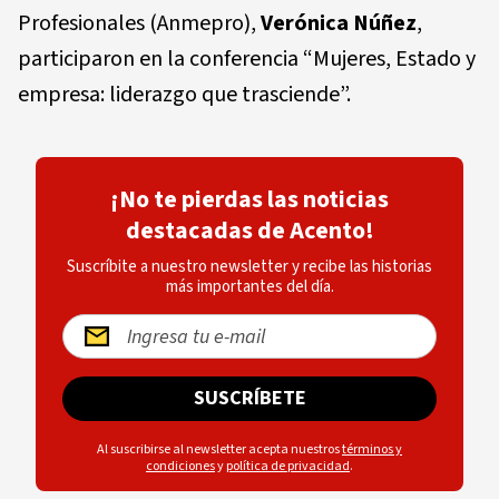
Profesionales (Anmepro),
Verónica Núñez
,
participaron en la conferencia “Mujeres, Estado y
empresa: liderazgo que trasciende”.
¡No te pierdas las noticias
destacadas de Acento!
Suscríbite a nuestro newsletter y recibe las historias
más importantes del día.
SUSCRÍBETE
Al suscribirse al newsletter acepta nuestros
términos y
condiciones
y
política de privacidad
.