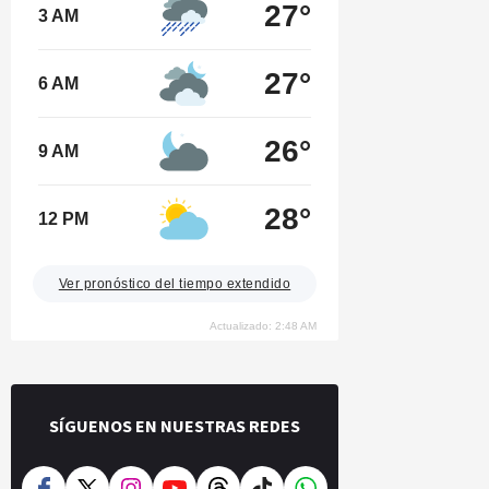
27°
3 AM
27°
6 AM
26°
9 AM
28°
12 PM
Ver pronóstico del tiempo extendido
Actualizado: 2:48 AM
SÍGUENOS EN NUESTRAS REDES