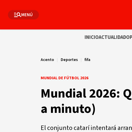
MENÚ
INICIO
ACTUALIDAD
OP
Acento
|
Deportes
|
fifa
MUNDIAL DE FÚTBOL 2026
Mundial 2026: Q
a minuto)
El conjunto catarí intentará arr