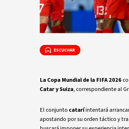
ESCUCHAR
ESCUCHAR
La Copa Mundial de la FIFA 2026
co
Catar y Suiza
, correspondiente al G
El conjunto
catarí
intentará arranca
apostando por su orden táctico y tra
buscará imponer su experiencia intern