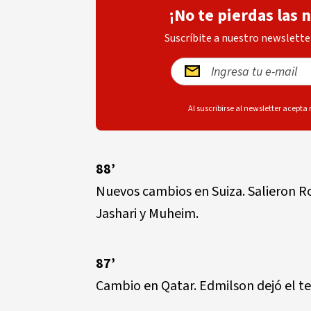
¡No te pierdas las 
Suscríbite a nuestro newsletter
Al suscribirse al newsletter acepta
88’
Nuevos cambios en Suiza. Salieron Ro
Jashari y Muheim.
87’
Cambio en Qatar. Edmilson dejó el t