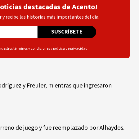
noticias destacadas de Acento!
 y recibe las historias más importantes del día.
SUSCRÍBETE
 nuestros
términos y condiciones
y
política de privacidad
.
dríguez y Freuler, mientras que ingresaron
erreno de juego y fue reemplazado por Alhaydos.