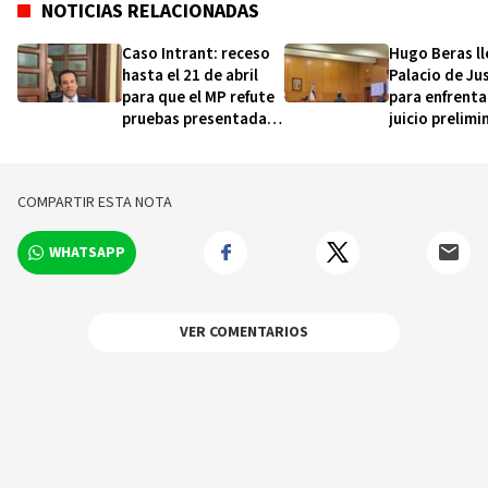
NOTICIAS RELACIONADAS
Caso Intrant: receso
Hugo Beras ll
hasta el 21 de abril
Palacio de Jus
para que el MP refute
para enfrenta
pruebas presentadas
juicio prelimi
por la defensa de
caso Intrant
Hugo Beras
COMPARTIR ESTA NOTA
WHATSAPP
VER COMENTARIOS