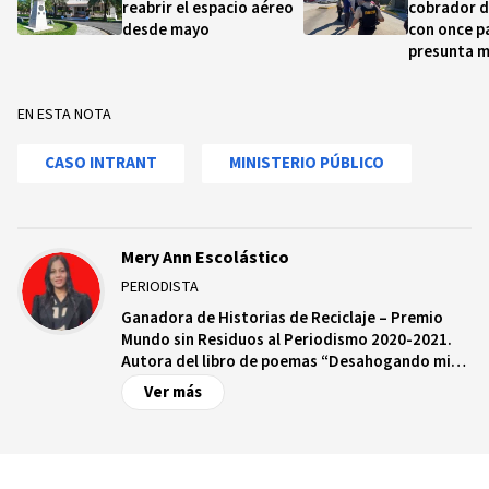
reabrir el espacio aéreo
cobrador d
desde mayo
con once p
presunta m
EN ESTA NOTA
CASO INTRANT
MINISTERIO PÚBLICO
Mery Ann Escolástico
PERIODISTA
Ganadora de Historias de Reciclaje – Premio
Mundo sin Residuos al Periodismo 2020-2021.
Autora del libro de poemas “Desahogando mis
deseos”. Periodista, Fotoperiodista,
Ver más
Corresponsal de Eventos, Abogada y Docente
en UNAPEC.