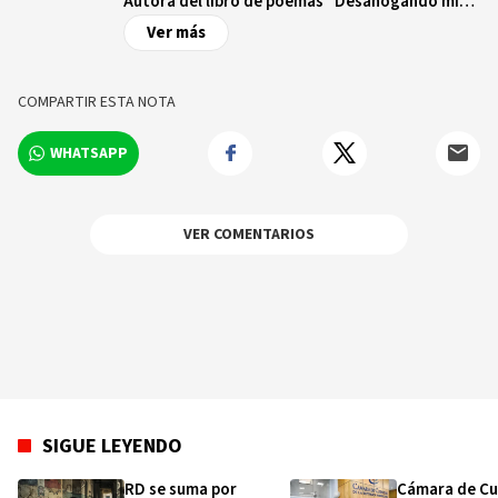
Autora del libro de poemas “Desahogando mis
deseos”. Periodista, Fotoperiodista,
Ver más
Corresponsal de Eventos, Abogada y Docente
en UNAPEC.
COMPARTIR ESTA NOTA
WHATSAPP
VER COMENTARIOS
SIGUE LEYENDO
RD se suma por
Cámara de C