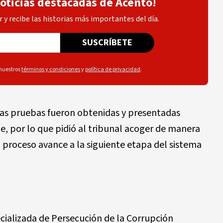
noticias destacadas de Acento!
 y recibe las historias más importantes del día.
SUSCRÍBETE
 nuestros
términos y condiciones
y
política de privacidad
.
as pruebas fueron obtenidas y presentadas
e, por lo que pidió al tribunal acoger de manera
l proceso avance a la siguiente etapa del sistema
cializada de Persecución de la Corrupción