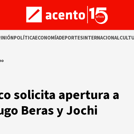
INIÓN
POLÍTICA
ECONOMÍA
DEPORTES
INTERNACIONAL
CULT
no
co solicita apertura a
ugo Beras y Jochi