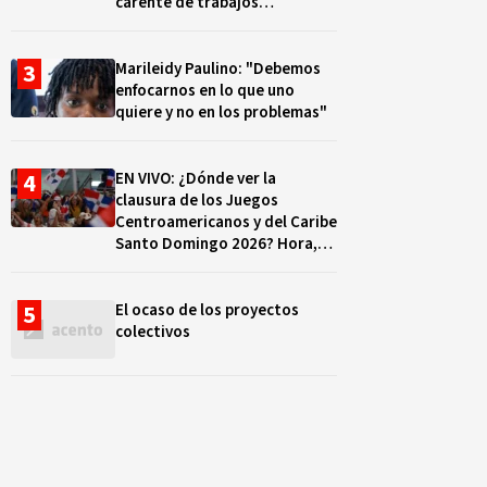
carente de trabajos
realizados, durante el 2019 y
2020
Marileidy Paulino: "Debemos
enfocarnos en lo que uno
quiere y no en los problemas"
EN VIVO: ¿Dónde ver la
clausura de los Juegos
Centroamericanos y del Caribe
Santo Domingo 2026? Hora,
lugar y quiénes cantarán
El ocaso de los proyectos
colectivos