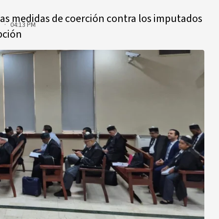
as medidas de coerción contra los imputados
6 · 04:13 PM
pción