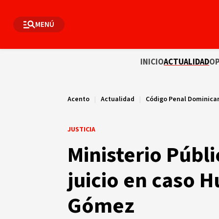
MENÚ
INICIO
ACTUALIDAD
OP
Acento
|
Actualidad
|
Código Penal Dominica
JUSTICIA
Ministerio Públi
juicio en caso H
Gómez