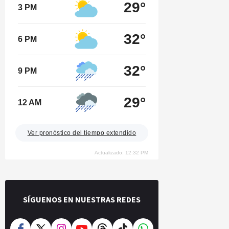
29°
3 PM
32°
6 PM
32°
9 PM
29°
12 AM
Ver pronóstico del tiempo extendido
Actualizado: 12:32 PM
SÍGUENOS EN NUESTRAS REDES