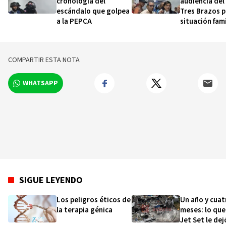
cronología del
audiencia del
escándalo que golpea
Tres Brazos p
a la PEPCA
situación fami
abogado de l
defensa
COMPARTIR ESTA NOTA
WHATSAPP
SIGUE LEYENDO
Los peligros éticos de
Un año y cuat
la terapia génica
meses: lo que
Jet Set le dej