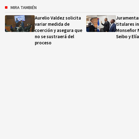
MIRA TAMBIÉN
Aurelio Valdez solicita
Juramentan
variar medida de
titulares i
coerción y asegura que
Monseñor N
no se sustraerá del
Seibo y Elí
proceso