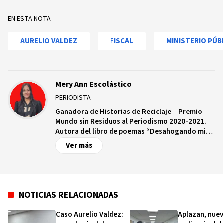
EN ESTA NOTA
AURELIO VALDEZ
FISCAL
MINISTERIO PÚB
Mery Ann Escolástico
PERIODISTA
Ganadora de Historias de Reciclaje – Premio
Mundo sin Residuos al Periodismo 2020-2021.
Autora del libro de poemas “Desahogando mis
deseos”. Periodista, Fotoperiodista,
Ver más
Corresponsal de Eventos, Abogada y Docente
en UNAPEC.
NOTICIAS RELACIONADAS
Caso Aurelio Valdez:
Aplazan, nue