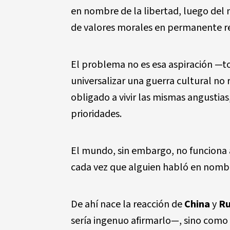
en nombre de la libertad, luego del
de valores morales en permanente re
El problema no es esa aspiraci
ó
n
—
t
universalizar una guerra cultural no 
obligado a vivir las mismas angustia
prioridades.
El mundo, sin embargo, no funciona 
cada vez que alguien habl
ó
en nombr
De ah
í
nace la reacci
ó
n de
China
y
Ru
ser
í
a ingenuo afirmarlo
—
, sino como