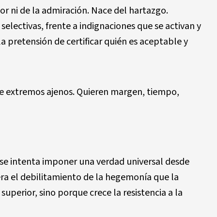
r ni de la admiraci
ó
n. Nace del hartazgo.
electivas, frente a indignaciones que se activan y
la pretensi
ó
n de certificar qui
é
n es aceptable y
tre extremos ajenos. Quieren margen, tiempo,
 se intenta imponer una verdad universal desde
era el debilitamiento de la hegemon
í
a que la
uperior, sino porque crece la resistencia a la