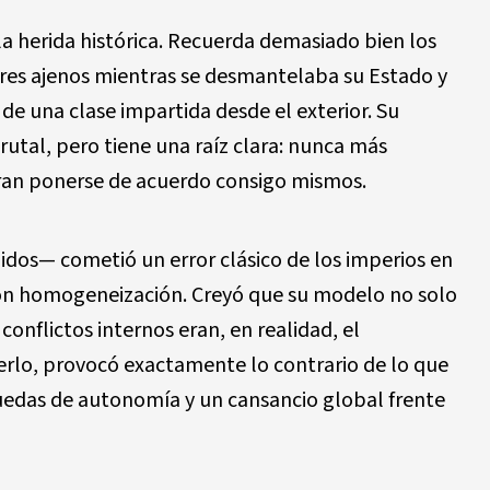
a herida hist
ó
rica. Recuerda demasiado bien los
res ajenos mientras se desmantelaba su Estado y
e una clase impartida desde el exterior. Su
rutal, pero tiene una ra
í
z clara: nunca m
á
s
ran ponerse de acuerdo consigo mismos.
nidos
—
cometi
ó
un error cl
á
sico de los imperios en
on homogeneizaci
ó
n. Crey
ó
que su modelo no solo
 conflictos internos eran, en realidad, el
erlo, provoc
ó
exactamente lo contrario de lo que
uedas de autonom
í
a y un cansancio global frente