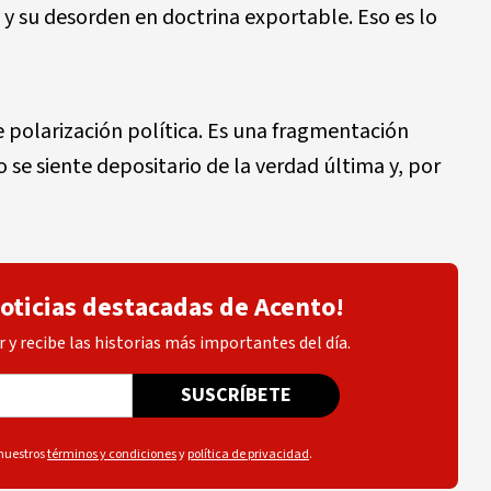
, y su desorden en doctrina exportable. Eso es lo
 polarizaci
ó
n pol
í
tica. Es una fragmentaci
ó
n
se siente depositario de la verdad
ú
ltima y, por
noticias destacadas de Acento!
 y recibe las historias más importantes del día.
SUSCRÍBETE
 nuestros
términos y condiciones
y
política de privacidad
.