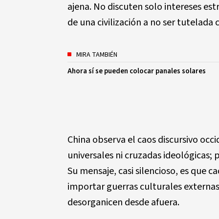
ajena. No discuten solo intereses est
de una civilizaci
ó
n a no ser tutelada 
MIRA TAMBIÉN
Ahora sí se pueden colocar panales solares
China observa el caos discursivo oc
universales ni cruzadas ideol
ó
gicas;
Su mensaje, casi silencioso, es que c
importar guerras culturales externas
desorganicen desde afuera.