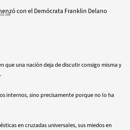
comenzó con el Demócrata Franklin Delano
:03 AM
en que una naci
ó
n deja de discutir consigo misma y
.
os internos, sino precisamente porque no lo ha
é
sticas en cruzadas universales, sus miedos en