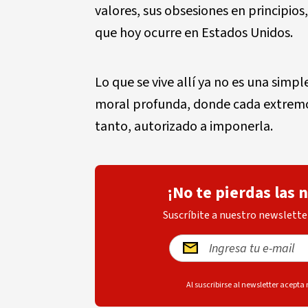
valores, sus obsesiones en principios
que hoy ocurre en Estados Unidos.
Lo que se vive all
í
ya no es una simple
moral profunda, donde cada extremo 
tanto, autorizado a imponerla.
¡No te pierdas las 
Suscríbite a nuestro newsletter
Al suscribirse al newsletter acepta