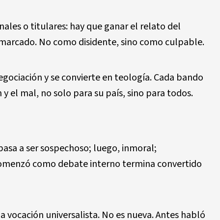
ales o titulares: hay que ganar el relato del
marcado. No como disidente, sino como culpable.
negociaci
ó
n y se convierte en teolog
í
a. Cada bando
n y el mal, no solo para su pa
í
s, sino para todos.
pasa a ser sospechoso; luego, inmoral;
comenz
ó
como debate interno termina convertido
a vocaci
ó
n universalista. No es nueva. Antes habl
ó