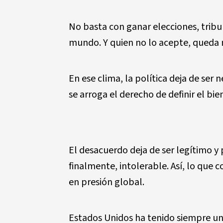
No basta con ganar elecciones, tribun
mundo. Y quien no lo acepte, queda 
En ese clima, la pol
í
tica deja de ser 
se arroga el derecho de definir el bie
El desacuerdo deja de ser leg
í
timo y 
finalmente, intolerable. As
í
, lo que 
en presi
ó
n global.
Estados Unidos ha tenido siempre un