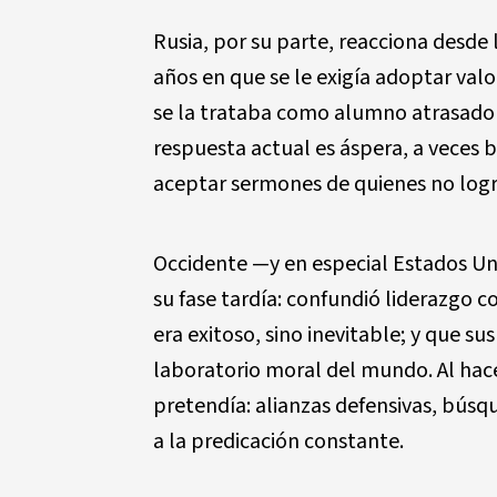
Rusia, por su parte, reacciona desde l
a
ñ
os en que se le exig
í
a adoptar valo
se la trataba como alumno atrasado d
respuesta actual es
á
spera, a veces b
aceptar sermones de quienes no log
Occidente
—
y en especial Estados U
su fase tard
í
a: confundi
ó
liderazgo c
era exitoso, sino inevitable; y que sus
laboratorio moral del mundo. Al hac
pretend
í
a: alianzas defensivas, b
ú
sq
a la predicaci
ó
n constante.