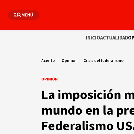
MENÚ
INICIO
ACTUALIDAD
OP
Acento
|
Opinión
|
Crisis del federalismo
OPINIÓN
La imposición mo
mundo en la pre
Federalismo US