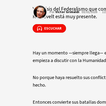
Y la Crisis del Federalismo que 
Por
Víctor Grimaldi
03/02/2026 · 12
Roosevelt está muy presente.
ESCUCHAR
ESCUCHAR
Hay un momento
—
siempre llega
—
empieza a discutir con la Humanidad
No porque haya resuelto sus conflict
hecho.
Entonces convierte sus batallas dom