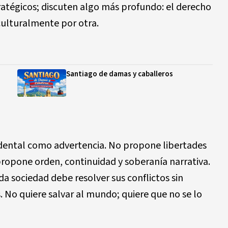
rat
é
gicos; discuten algo m
á
s profundo: el derecho
culturalmente por otra.
Santiago de damas y caballeros
cidental como advertencia. No propone libertades
 propone orden, continuidad y soberan
í
a narrativa.
ada sociedad debe resolver sus conflictos sin
. No quiere salvar al mundo; quiere que no se lo