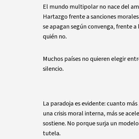
El mundo multipolar no nace del amo
Hartazgo frente a sanciones morales s
se apagan seg
ú
n convenga, frente a 
qui
é
n no.
Muchos pa
í
ses no quieren elegir en
silencio.
La paradoja es evidente: cuanto m
á
s
una crisis moral interna, m
á
s se acel
sostiene. No porque surja un modelo s
tutela.