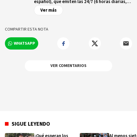
español), que emiten las 24/7 (6 horas diarias,
para la cadena en español) en 355 millones de
Ver más
hogares en los 5 continentes.
COMPARTIR ESTA NOTA
WHATSAPP
VER COMENTARIOS
SIGUE LEYENDO
¿Qué esperan los
Al menos siet