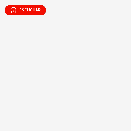
ESCUCHAR
ESCUCHAR