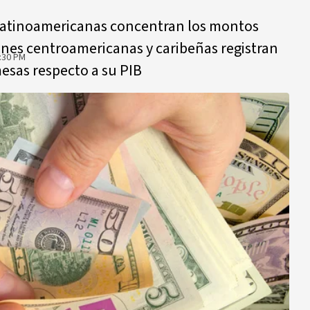
latinoamericanas concentran los montos
ones centroamericanas y caribeñas registran
:30 PM
esas respecto a su PIB