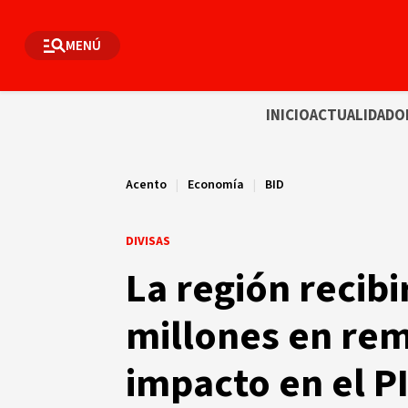
MENÚ
INICIO
ACTUALIDAD
O
Acento
|
Economía
|
BID
DIVISAS
La región recib
millones en rem
impacto en el P