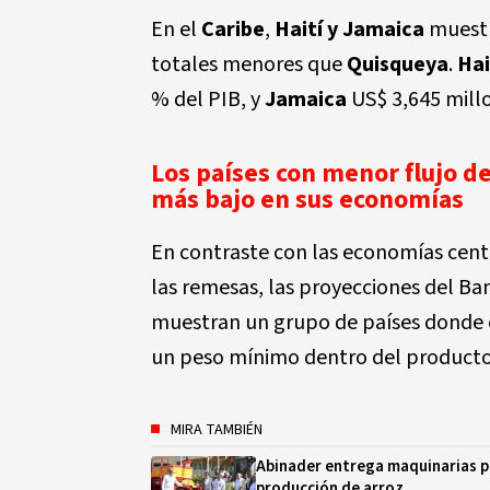
En el
Caribe
,
Haití y Jamaica
muestr
totales menores que
Quisqueya
.
Hai
% del PIB, y
Jamaica
US$ 3,645 millo
Los países con menor flujo d
más bajo en sus economías
En contraste con las economías cen
las remesas, las proyecciones del Ba
muestran un grupo de países donde e
un peso mínimo dentro del producto
MIRA TAMBIÉN
Abinader entrega maquinarias p
producción de arroz