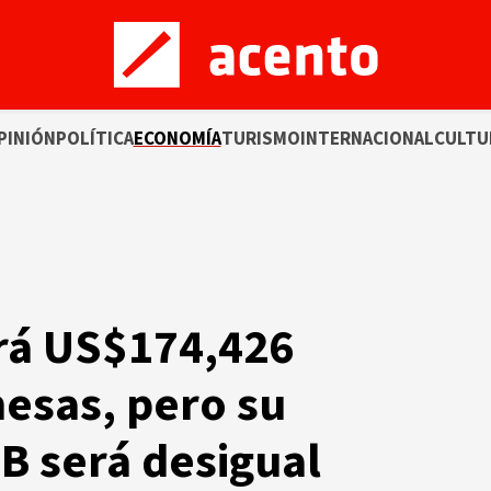
PINIÓN
POLÍTICA
ECONOMÍA
TURISMO
INTERNACIONAL
CULTU
irá US$174,426
esas, pero su
IB será desigual