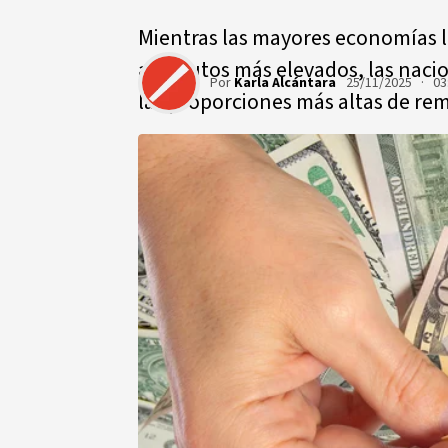
Mientras las mayores economías 
absolutos más elevados, las naci
Por
Karla Alcántara
25/11/2025 · 03
las proporciones más altas de rem