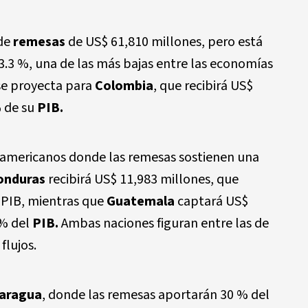
 de
remesas
de US$ 61,810 millones, pero está
3.3 %, una de las más bajas entre las economías
se proyecta para
Colombia
, que recibirá US$
% de su
PIB.
oamericanos donde las remesas sostienen una
onduras
recibirá US$ 11,983 millones, que
 PIB, mientras que
Guatemala
captará US$
 % del
PIB.
Ambas naciones figuran entre las de
flujos.
aragua
, donde las remesas aportarán 30 % del