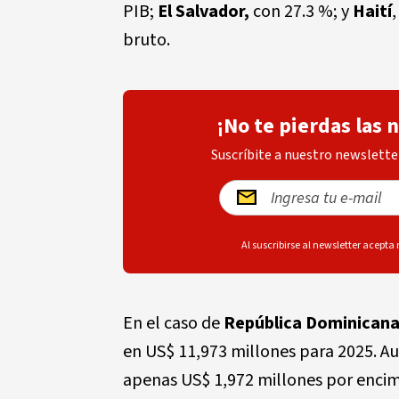
PIB;
El Salvador,
con 27.3 %; y
Haití
bruto.
¡No te pierdas las 
Suscríbite a nuestro newsletter
Al suscribirse al newsletter acepta
En el caso de
República Dominican
en US$ 11,973 millones para 2025. Aun
apenas US$ 1,972 millones por enci