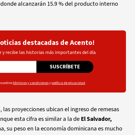
, donde alcanzarán 15.9 % del producto interno
noticias destacadas de Acento!
 y recibe las historias más importantes del día.
SUSCRÍBETE
 nuestros
términos y condiciones
y
política de privacidad
.
a
, las proyecciones ubican el ingreso de remesas
que esta cifra es similar a la de
El Salvador,
ma, su peso en la economía dominicana es mucho