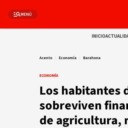
MENÚ
INICIO
ACTUALID
Acento
|
Economía
|
Barahona
ECONOMÍA
Los habitantes
sobreviven fina
de agricultura,