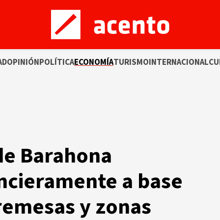
AD
OPINIÓN
POLÍTICA
ECONOMÍA
TURISMO
INTERNACIONAL
CU
 de Barahona
ncieramente a base
 remesas y zonas