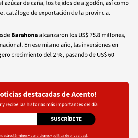
l azúcar de caña, los tejidos de algodón, así como
el catálogo de exportación de la provincia.
desde
Barahona
alcanzaron los US$ 75.8 millones,
nacional. En ese mismo año, las inversiones en
ero crecimiento del 2 %, pasando de US$ 60
noticias destacadas de Acento!
 y recibe las historias más importantes del día.
SUSCRÍBETE
 nuestros
términos y condiciones
y
política de privacidad
.