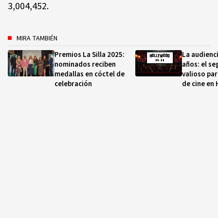
3,004,452.
MIRA TAMBIÉN
Premios La Silla 2025:
La audienci
nominados reciben
años: el s
medallas en cóctel de
valioso par
celebración
de cine en 