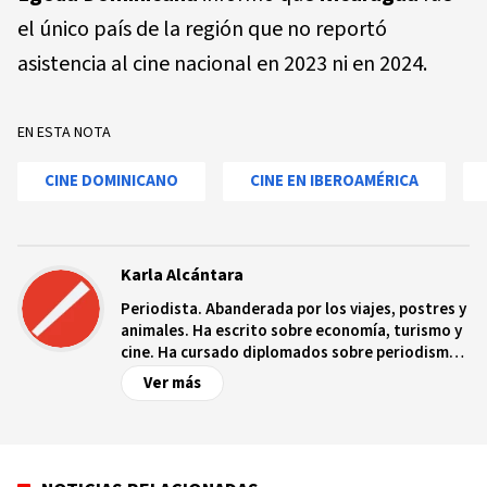
el único país de la región que no reportó
asistencia al cine nacional en 2023 ni en 2024.
EN ESTA NOTA
CINE DOMINICANO
CINE EN IBEROAMÉRICA
Karla Alcántara
Periodista. Abanderada por los viajes, postres y
animales. Ha escrito sobre economía, turismo y
cine. Ha cursado diplomados sobre periodismo
económico impartido por el Banco Central,
Ver más
periodismo de investigación por el Instituto
Tecnológico de Santo Domingo, finanzas por el
Ministerio de Hacienda y turismo gastronómico
por la Organización Internacional Italo-
Dominicano.