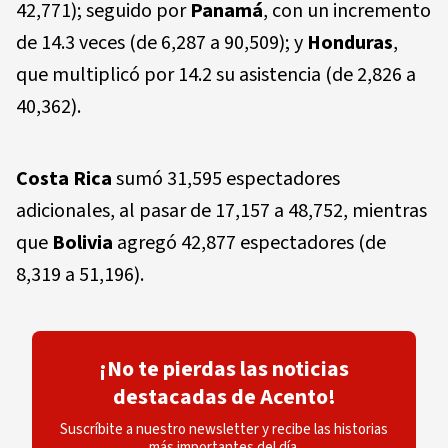
42,771); seguido por
Panamá
, con un incremento
de 14.3 veces (de 6,287 a 90,509); y
Honduras
,
que multiplicó por 14.2 su asistencia (de 2,826 a
40,362).
Costa Rica
sumó 31,595 espectadores
adicionales, al pasar de 17,157 a 48,752, mientras
que
Bolivia
agregó 42,877 espectadores (de
8,319 a 51,196).
¡No te pierdas las noticias
destacadas de Acento!
Suscríbite a nuestro newsletter y recibe las historias
más importantes del día.