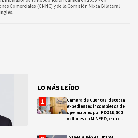
e Embajador de la República en Canadá en 1999 y en
ones Comerciales (CNNC) y de la Comisión Mixta Bilateral
inglés.
LO MÁS LEÍDO
Cámara de Cuentas detecta
expedientes incompletos de
operaciones por RD$16,600
millones en MINERD, entre
2019 y 2020
¿Sabes quién es Liranyi