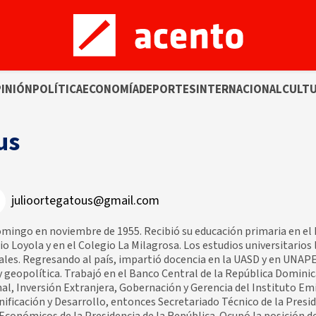
INIÓN
POLÍTICA
ECONOMÍA
DEPORTES
INTERNACIONAL
CULT
us
julioortegatous@gmail.com
mingo en noviembre de 1955. Recibió su educación primaria en el 
 Loyola y en el Colegio La Milagrosa. Los estudios universitarios los
ales. Regresando al país, impartió docencia en la UASD y en UNAPEC
y geopolítica. Trabajó en el Banco Central de la República Domin
, Inversión Extranjera, Gobernación y Gerencia del Instituto Emi
nificación y Desarrollo, entonces Secretariado Técnico de la Presi