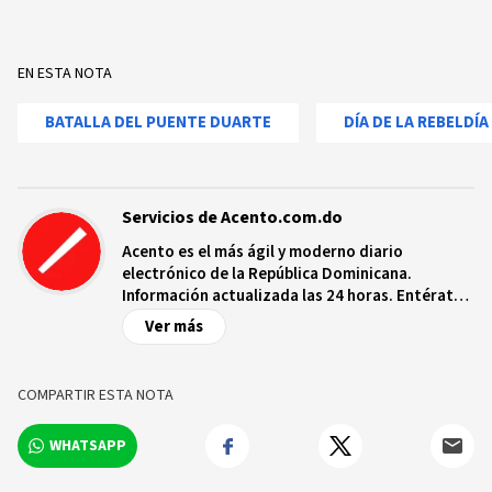
EN ESTA NOTA
BATALLA DEL PUENTE DUARTE
DÍA DE LA REBELDÍA
Servicios de Acento.com.do
Acento es el más ágil y moderno diario
electrónico de la República Dominicana.
Información actualizada las 24 horas. Entérate
de las noticias y sucesos más importantes a
Ver más
nivel nacional e internacional, videos y fotos
sobre los hechos y los protagonistas más
relevantes en tiempo real.
COMPARTIR ESTA NOTA
WHATSAPP