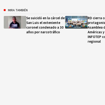
MIRA TAMBIÉN
Se suicidó en la cárcel de
RD cierra 
San Luis el exteniente
protagonis
coronel condenado a 30
Asamblea d
años por narcotráfico
Américas y 
INFOTEP c
regional