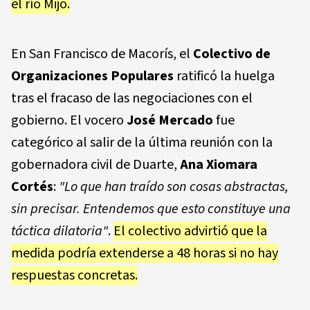
el río Mijo.
En
San Francisco de Macorís
, el
Colectivo de
Organizaciones Populares
ratificó la huelga
tras el fracaso de las negociaciones con el
gobierno. El vocero
José Mercado
fue
categórico al salir de la última reunión con la
gobernadora civil de Duarte,
Ana Xiomara
Cortés
:
"Lo que han traído son cosas abstractas,
sin precisar. Entendemos que esto constituye una
táctica dilatoria"
.
El colectivo advirtió que la
medida podría extenderse a 48 horas si no hay
respuestas concretas.