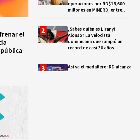
operaciones por RD$16,600
millones en MINERD, entre
2019 y 2020
¿Sabes quién es Liranyi
renar el
Alonso? La velocista
oda
dominicana que rompió un
récord de casi 30 años
epública
Así va el medallero: RD alcanza
30 oros, supera a Puerto Rico
y se afianza en el quinto lugar
Muere Jorge Frías, diputado
del PRM por Santo Domingo
Este
¿Qué se celebra hoy en el
mundo? Efemérides del 7 de