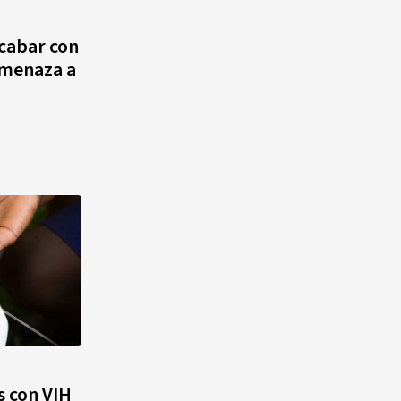
agosto, hechos y
conmemoraciones de esta
cabar con
fecha
amenaza a
s con VIH