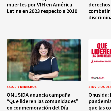
muertes por VIH en América
derechos
Latina en 2023 respecto a 2010
combatir e
discrimin
SALUD Y DERECHOS
SERVICIOS DE
ONUSIDA anuncia campaña
Onusida: P
“Que lideren las comunidades”
pandemia
en conmemoración del Día
que las c