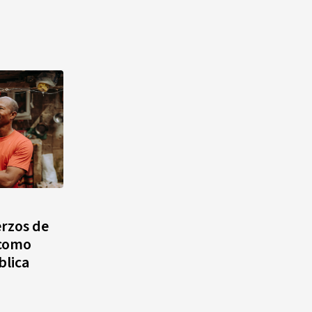
erzos de
 como
blica