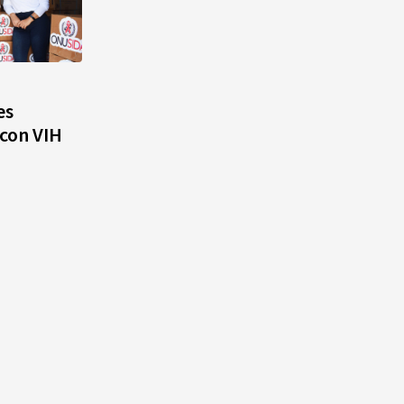
es
con VIH