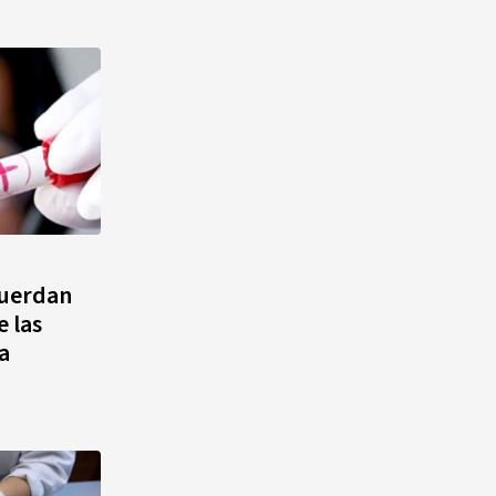
cuerdan
 las
a