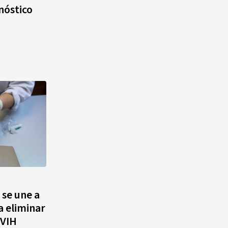
nóstico
se une a
a eliminar
 VIH