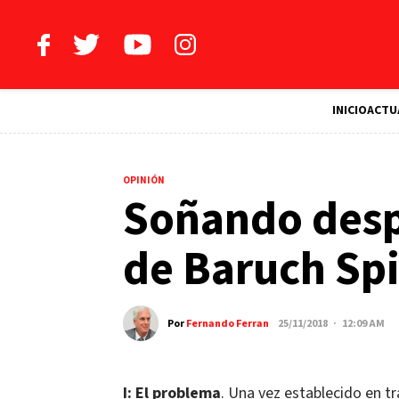
INICIO
ACTU
OPINIÓN
Soñando despi
de Baruch Spi
Por
Fernando Ferran
25/11/2018 · 12:09 AM
I: El problema
. Una vez establecido en t