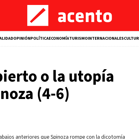
ALIDAD
OPINIÓN
POLÍTICA
ECONOMÍA
TURISMO
INTERNACIONALES
CULTUR
erto o la utopía
noza (4-6)
rabajos anteriores que Spinoza rompe con la dicotomía