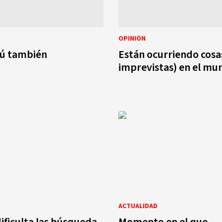
OPINIÓN
tú también
Están ocurriendo cosas
imprevistas) en el mu
ACTUALIDAD
dificulta las búsqueda
Momento en el que