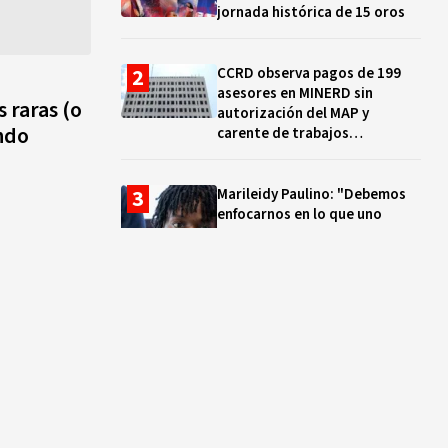
jornada histórica de 15 oros
CCRD observa pagos de 199
asesores en MINERD sin
 raras (o
autorización del MAP y
ndo
carente de trabajos
realizados, durante el 2019 y
2020
Marileidy Paulino: "Debemos
enfocarnos en lo que uno
quiere y no en los problemas"
EN VIVO: ¿Dónde ver la
clausura de los Juegos
Centroamericanos y del Caribe
Santo Domingo 2026? Hora,
lugar y quiénes cantarán
El ocaso de los proyectos
colectivos