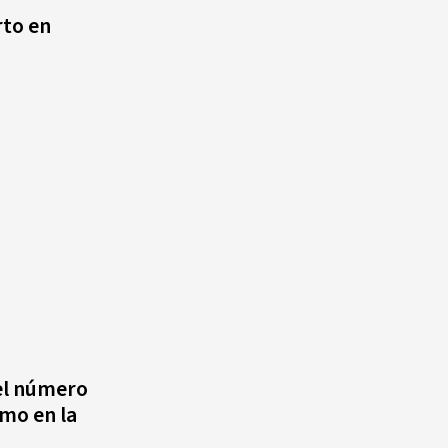
rto en
Cámara de Cuentas detecta
expedientes incompletos de
operaciones por RD$16,600
millones en MINERD, entre
2019 y 2020
 el número
smo en la