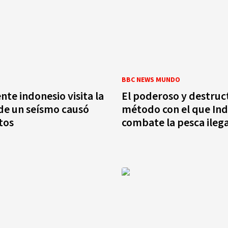
BBC NEWS MUNDO
nte indonesio visita la
El poderoso y destruc
de un seísmo causó
método con el que In
tos
combate la pesca ilega