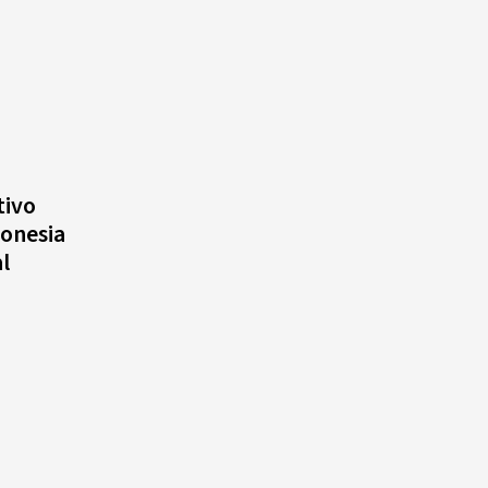
tivo
donesia
l