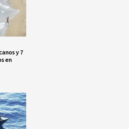
canos y 7
os en