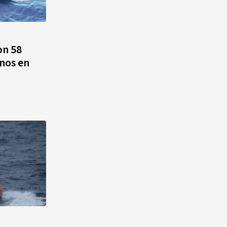
on 58
anos en