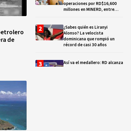
operaciones por RD$16,600
millones en MINERD, entre
2019 y 2020
¿Sabes quién es Liranyi
petrolero
Alonso? La velocista
era de
dominicana que rompió un
récord de casi 30 años
Así va el medallero: RD alcanza
30 oros, supera a Puerto Rico
y se afianza en el quinto lugar
Muere Jorge Frías, diputado
del PRM por Santo Domingo
Este
¿Qué se celebra hoy en el
mundo? Efemérides del 7 de