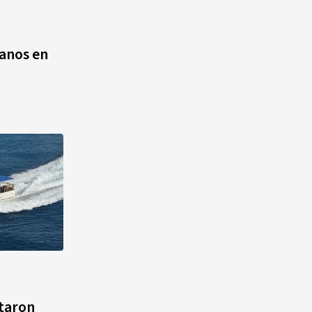
agosto, hechos y
conmemoraciones de esta
fecha
ianos en
ntaron