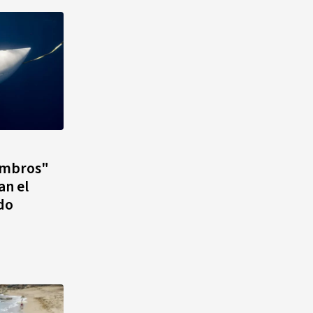
ombros"
an el
do