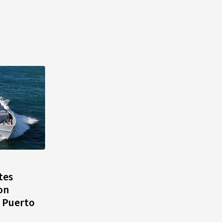
tes
on
e Puerto