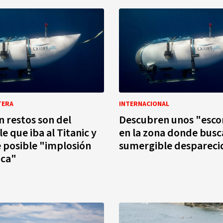
TERA
INTERNACIONAL
 restos son del
Descubren unos "esc
e que iba al Titanic y
en la zona donde busc
 posible "implosión
sumergible despareci
ica"