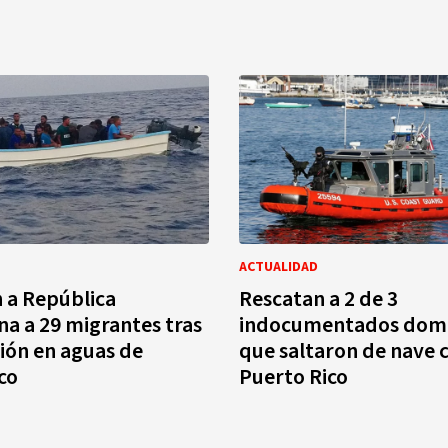
ACTUALIDAD
 a República
Rescatan a 2 de 3
a a 29 migrantes tras
indocumentados domi
ión en aguas de
que saltaron de nave 
co
Puerto Rico