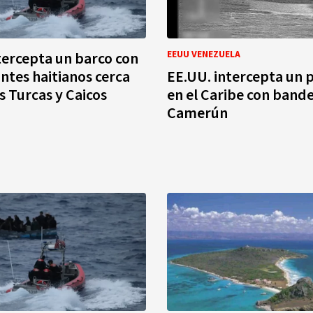
tercepta un barco con
EEUU VENEZUELA
ntes haitianos cerca
EE.UU. intercepta un 
as Turcas y Caicos
en el Caribe con band
Camerún