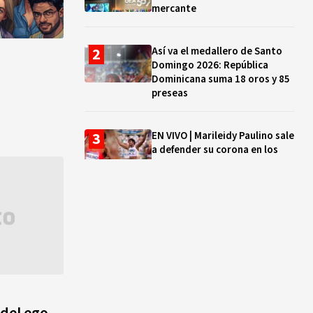
mercante
Así va el medallero de Santo
Domingo 2026: República
Dominicana suma 18 oros y 85
preseas
EN VIVO | Marileidy Paulino sale
a defender su corona en los
400 metros
Bono a Mil 2026-2027: cómo
consultar si están tus hijos e
hijas en la lista y cuándo
puedes cobrar
¿Qué se celebra hoy en el
mundo? Efemérides del 5 de
 del ego