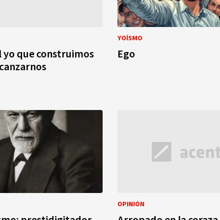
YOÍSMO
 yo que construimos
Ego
lcanzarnos
OPINIÓN
ismo: prestidigitador
Arropado en la coraza