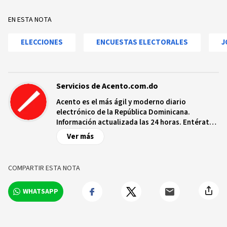
EN ESTA NOTA
ELECCIONES
ENCUESTAS ELECTORALES
J
Servicios de Acento.com.do
Acento es el más ágil y moderno diario
electrónico de la República Dominicana.
Información actualizada las 24 horas. Entérate
de las noticias y sucesos más importantes a
Ver más
nivel nacional e internacional, videos y fotos
sobre los hechos y los protagonistas más
relevantes en tiempo real.
COMPARTIR ESTA NOTA
WHATSAPP