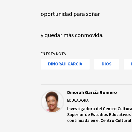
oportunidad para soñar
y quedar más conmovida.
EN ESTA NOTA
DINORAH GARCIA
DIOS
Dinorah García Romero
EDUCADORA
Investigadora del Centro Cultura
Superior de Estudios Educativos
continuada en el Centro Cultural Poveda. - Docente del Máster en Psicología de
la Educación y Desarrollo Humano en Contextos Multiculturales, Unive