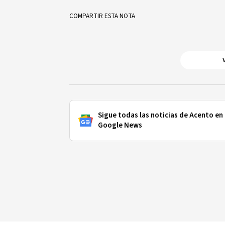
Valencia-Universidad Autónoma d
Programa de Doctorado en Educa
COMPARTIR ESTA NOTA
Autónoma de Santo Domingo.
Sigue todas las noticias de Acento en
Google News