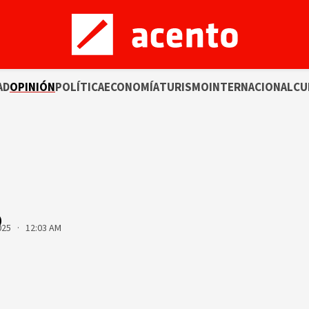
AD
OPINIÓN
POLÍTICA
ECONOMÍA
TURISMO
INTERNACIONAL
CU
o
025 · 12:03 AM