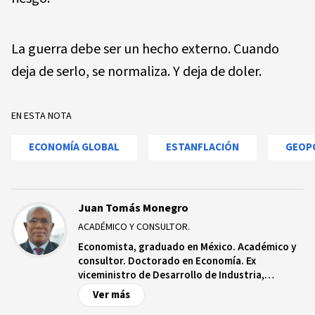
La guerra debe ser un hecho externo. Cuando
deja de serlo, se normaliza. Y deja de doler.
EN ESTA NOTA
ECONOMÍA GLOBAL
ESTANFLACIÓN
GEOP
Juan Tomás Monegro
ACADÉMICO Y CONSULTOR.
Economista, graduado en México. Académico y
consultor. Doctorado en Economía. Ex
viceministro de Desarrollo de Industria,
Comercio y Mipymes, y ex Viceministro de
Ver más
Planificación en el Ministerio de Economía,