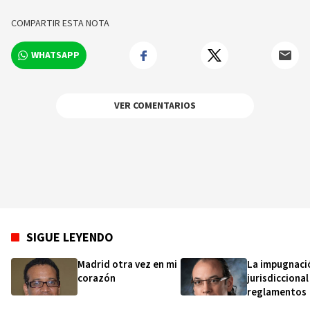
búsqueda personal y regulación emocional,
cuentos como las flores de Bach, productos de
COMPARTIR ESTA NOTA
aromaterapia, tinturas, oleatos, mieles
herbales y ungüentos. Desde el 2012, ha estado
WHATSAPP
estudiando astrología humanista,
transpersonal y psicológica con un enfoque en
Jung. A partir del 2022, se ha especializado en
astrología dracónica y astrología infantil.
VER COMENTARIOS
Actualmente, está estudiando astromapping
(astrocartografía y astrología local).
SIGUE LEYENDO
Madrid otra vez en mi
La impugnaci
corazón
jurisdiccional
reglamentos