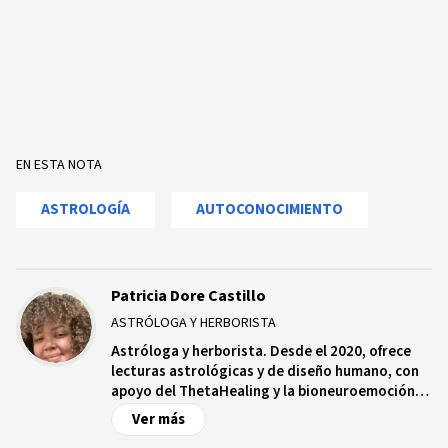
EN ESTA NOTA
ASTROLOGÍA
AUTOCONOCIMIENTO
Patricia Dore Castillo
ASTRÓLOGA Y HERBORISTA
Astróloga y herborista. Desde el 2020, ofrece
lecturas astrológicas y de diseño humano, con
apoyo del ThetaHealing y la bioneuroemoción.
También elabora y vende herramientas que
Ver más
acompañan procesos de autoconocimiento,