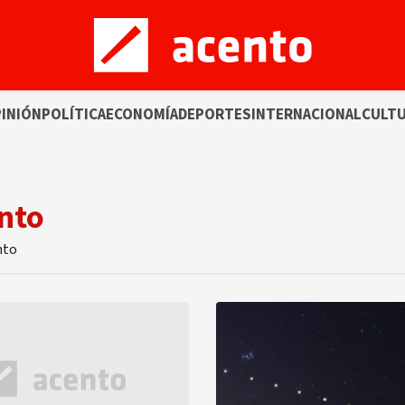
INIÓN
POLÍTICA
ECONOMÍA
DEPORTES
INTERNACIONAL
CULT
nto
nto