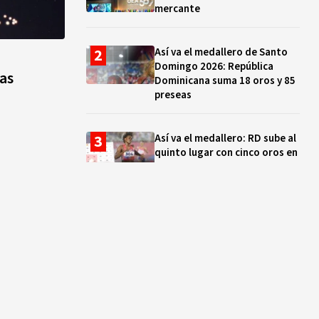
mercante
Así va el medallero de Santo
Domingo 2026: República
tas
Dominicana suma 18 oros y 85
preseas
Así va el medallero: RD sube al
quinto lugar con cinco oros en
la jornada y otro recuperado
por apelación
Cámara de Cuentas detecta
expedientes incompletos de
operaciones por RD$16,600
millones en MINERD, entre
2019 y 2020
¿Sabes quién es Liranyi