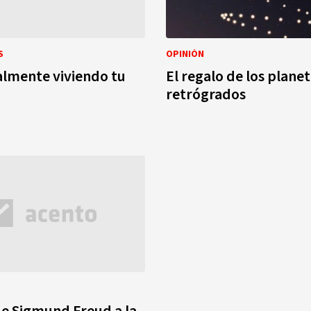
S
OPINIÓN
almente viviendo tu
El regalo de los plane
retrógrados
e Sigmund Freud a la