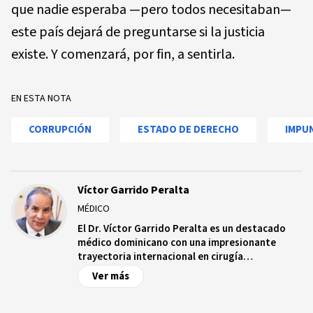
que nadie esperaba —pero todos necesitaban—
este país dejará de preguntarse si la justicia
existe. Y comenzará, por fin, a sentirla.
EN ESTA NOTA
CORRUPCIÓN
ESTADO DE DERECHO
IMPU
Víctor Garrido Peralta
MÉDICO
El Dr. Víctor Garrido Peralta es un destacado
médico dominicano con una impresionante
trayectoria internacional en cirugía
hepatobiliar y trasplante de órganos. Formado
Ver más
en prestigiosas instituciones de España,
Francia, Estados Unidos, Corea y Taiwán, ha
liderado divisiones de cirugía y realizado