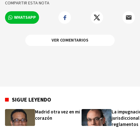
COMPARTIR ESTA NOTA
investigaciones en el ámbito de los trasplantes.
Además de su labor médica, el Dr. Garrido ha
WHATSAPP
sido docente en la Universidad de Pittsburgh,
EE.UU., Cónsul General Honorífico de la
República Dominicana en Pittsburgh, EE.UU., y
es un prolífico autor de artículos sobre temas
VER COMENTARIOS
sociales y médicos en diversas revistas y
periódicos nacionales e internacionales.
SIGUE LEYENDO
Madrid otra vez en mi
La impugnaci
corazón
jurisdiccional
reglamentos