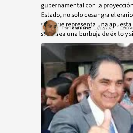
gubernamental con la proyección
Estado, no solo desangra el erari
sino que representa una apuesta
Por
Tony Pérez
13/12/2025 · 12:03 
solo crea una burbuja de éxito y 