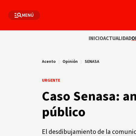
MENÚ
INICIO
ACTUALIDAD
O
Acento
|
Opinión
|
SENASA
URGENTE
Caso Senasa: am
público
El desdibujamiento de la comunic