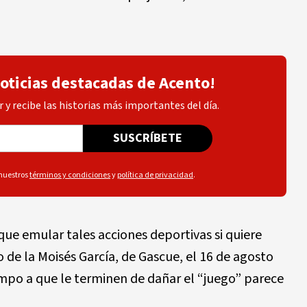
noticias destacadas de Acento!
 y recibe las historias más importantes del día.
SUSCRÍBETE
 nuestros
términos y condiciones
y
política de privacidad
.
que emular tales acciones deportivas si quiere
io de la Moisés García, de Gascue, el 16 de agosto
empo a que le terminen de dañar el “juego” parece