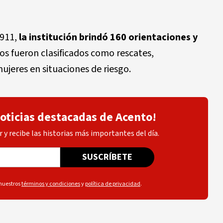
911,
la institución brindó 160 orientaciones y
os fueron clasificados como rescates,
ujeres en situaciones de riesgo.
noticias destacadas de Acento!
 y recibe las historias más importantes del día.
SUSCRÍBETE
 nuestros
términos y condiciones
y
política de privacidad
.