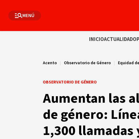
MENÚ
INICIO
ACTUALIDAD
OP
Acento
|
Observatorio de Género
|
Equidad d
OBSERVATORIO DE GÉNERO
Aumentan las al
de género: Líne
1,300 llamadas 