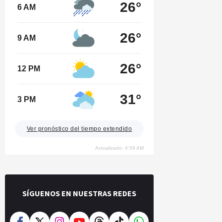
26°
6 AM
26°
9 AM
26°
12 PM
31°
3 PM
Ver pronóstico del tiempo extendido
Actualizado: 4:59 AM
SÍGUENOS EN NUESTRAS REDES