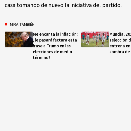
casa tomando de nuevo la iniciativa del partido.
MIRA TAMBIÉN
Me encanta la inflación:
Mundial 202
¿le pasará factura esta
selección d
frase a Trump en las
entrena en 
elecciones de medio
sombra de 
término?