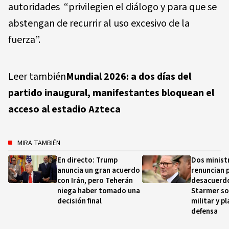
autoridades “privilegien el diálogo y para que se
abstengan de recurrir al uso excesivo de la
fuerza”.
Leer también
Mundial 2026: a dos días del
partido inaugural, manifestantes bloquean el
acceso al estadio Azteca
MIRA TAMBIÉN
En directo: Trump
Dos minist
anuncia un gran acuerdo
renuncian 
con Irán, pero Teherán
desacuerd
niega haber tomado una
Starmer so
decisión final
militar y p
defensa