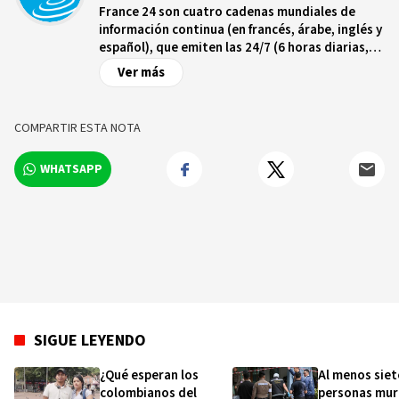
France 24 son cuatro cadenas mundiales de
información continua (en francés, árabe, inglés y
español), que emiten las 24/7 (6 horas diarias,
para la cadena en español) en 355 millones de
Ver más
hogares en los 5 continentes.
COMPARTIR ESTA NOTA
WHATSAPP
SIGUE LEYENDO
¿Qué esperan los
Al menos siet
colombianos del
personas mur