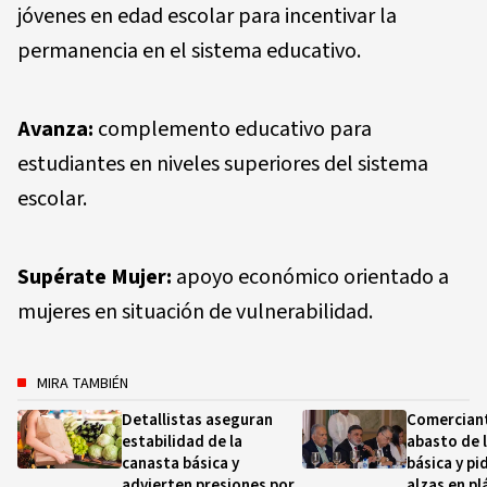
jóvenes en edad escolar para incentivar la
permanencia en el sistema educativo.
Avanza:
complemento educativo para
estudiantes en niveles superiores del sistema
escolar.
Supérate Mujer:
apoyo económico orientado a
mujeres en situación de vulnerabilidad.
MIRA TAMBIÉN
Detallistas aseguran
Comercian
estabilidad de la
abasto de 
canasta básica y
básica y pi
advierten presiones por
alzas en pl