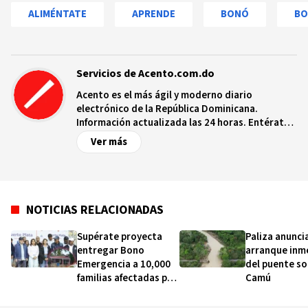
ALIMÉNTATE
APRENDE
BONÓ
BO
Servicios de Acento.com.do
Acento es el más ágil y moderno diario
electrónico de la República Dominicana.
Información actualizada las 24 horas. Entérate
de las noticias y sucesos más importantes a
Ver más
nivel nacional e internacional, videos y fotos
sobre los hechos y los protagonistas más
relevantes en tiempo real.
NOTICIAS RELACIONADAS
Supérate proyecta
Paliza anunci
entregar Bono
arranque inm
Emergencia a 10,000
del puente so
familias afectadas por
Camú
lluvias e inundaciones
en el país