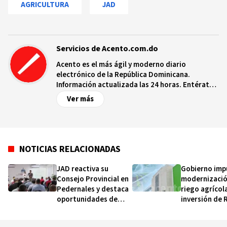
AGRICULTURA
JAD
Servicios de Acento.com.do
Acento es el más ágil y moderno diario
electrónico de la República Dominicana.
Información actualizada las 24 horas. Entérate
de las noticias y sucesos más importantes a
Ver más
nivel nacional e internacional, videos y fotos
sobre los hechos y los protagonistas más
relevantes en tiempo real.
NOTICIAS RELACIONADAS
JAD reactiva su
Gobierno imp
Consejo Provincial en
modernizació
Pedernales y destaca
riego agrícol
oportunidades de
inversión de 
agronegocios en la
millones
zona