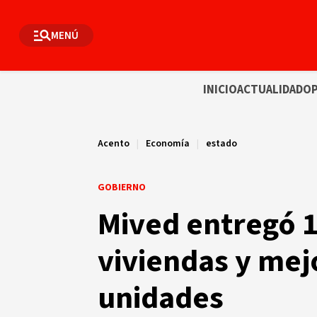
MENÚ
INICIO
ACTUALIDAD
OP
Acento
|
Economía
|
estado
GOBIERNO
Mived entregó 
viviendas y mej
unidades