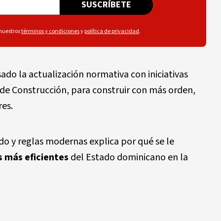
SUSCRÍBETE
 nuestros
términos y condiciones
y
política de privacidad
.
sado la
actualización normativa
con iniciativas
o de Construcción
, para construir con más orden,
es.
o y reglas modernas explica por qué se le
s más eficientes
del Estado dominicano en la