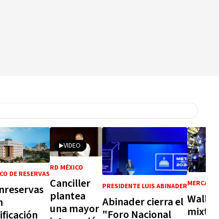
VIDEO
RD MÉXICO
CO DE RESERVAS
Canciller
MERCADO 
PRESIDENTE LUIS ABINADER
nreservas
plantea
Wall St
Abinader cierra el
n
una mayor
mixto, 
"Foro Nacional
ificación