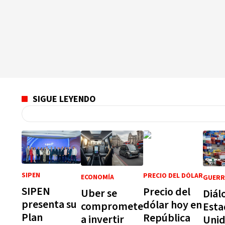
SIGUE LEYENDO
SIPEN
PRECIO DEL DÓLAR
ECONOMÍA
GUERR
SIPEN
Precio del
Uber se
Diál
presenta su
dólar hoy en
compromete
Esta
Plan
República
a invertir
Unid