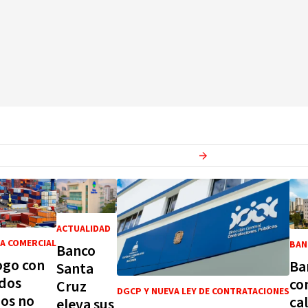
Ver más en
Economia
ACTUALIDAD
A COMERCIAL
BAN
Banco
ogo con
Ba
Santa
dos
co
Cruz
DGCP Y NUEVA LEY DE CONTRATACIONES
os no
cal
eleva sus