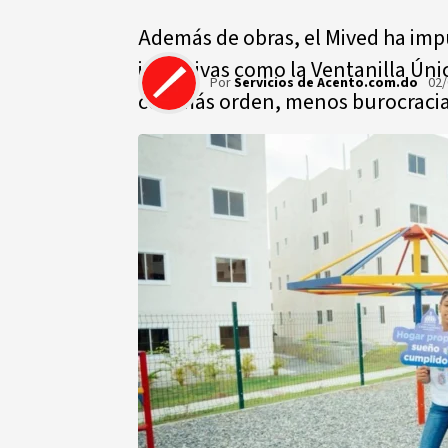
Además de obras, el Mived ha imp
iniciativas como la Ventanilla Úni
Por
Servicios de Acento.com.do
02/
con más orden, menos burocracia