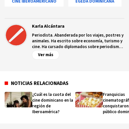
CINE IBEROAMERICANO
EGEDA DOMINICANA
Karla Alcántara
Periodista. Abanderada por los viajes, postres y
animales. Ha escrito sobre economía, turismo y
cine. Ha cursado diplomados sobre periodismo
económico impartido por el Banco Central,
Ver más
periodismo de investigación por el Instituto
Tecnológico de Santo Domingo, finanzas por el
Ministerio de Hacienda y turismo gastronómico
por la Organización Internacional Italo-
Dominicano.
NOTICIAS RELACIONADAS
¿Cuál es la cuota del
Franquicias
cine dominicano en la
cinematográf
región de
conquistaron 
Iberoamérica?
público domi
2024