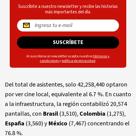
Suscríbite a nuestro newsletter y recibe las historias
más importantes del día.
SUSCRÍBETE
Al suscribirse al newsletter acepta nuestros
términos y
condiciones
y
política de privacidad
.
Del total de asistentes, solo 42,258,440 optaron
por ver cine local, equivalente al 6.7 %. En cuanto
a la infraestructura, la región contabilizó 20,574
pantallas, con
Brasil
(3,510),
Colombia
(1,275),
España
(3,560) y
México
(7,467) concentrando el
76.8 %.