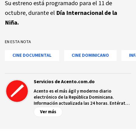
Su estreno está programado para el 11 de
octubre, durante el
Día Internacional de la
Niña.
EN ESTA NOTA
CINE DOCUMENTAL
CINE DOMINICANO
IN
Servicios de Acento.com.do
Acento es el más ágil y moderno diario
electrónico de la República Dominicana.
Información actualizada las 24 horas. Entérate
de las noticias y sucesos más importantes a
Ver más
nivel nacional e internacional, videos y fotos
sobre los hechos y los protagonistas más
relevantes en tiempo real.