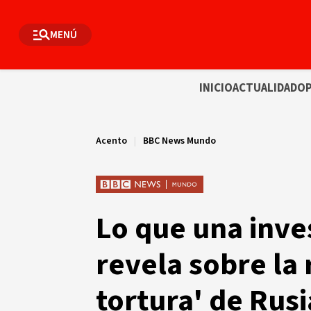
MENÚ
INICIO
ACTUALIDAD
OP
Acento
|
BBC News Mundo
Lo que una inve
revela sobre la 
tortura' de Rus