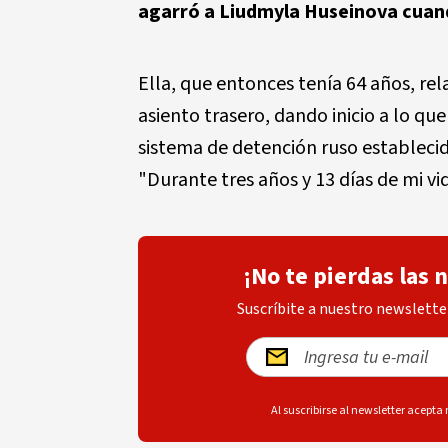
agarró a Liudmyla Huseinova cuand
Ella, que entonces tenía 64 años, rel
asiento trasero, dando inicio a lo q
sistema de detención ruso estableci
"Durante tres años y 13 días de mi v
¡No te pierdas las 
Suscríbite a nuestro newsletter
Al suscribirse al newsletter acepta