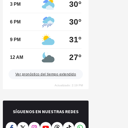
30°
3 PM
30°
6 PM
31°
9 PM
27°
12 AM
Ver pronóstico del tiempo extendido
Actualizado: 2:19 PM
SÍGUENOS EN NUESTRAS REDES