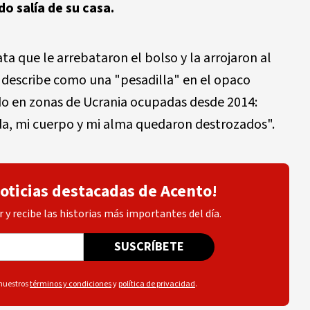
o salía de su casa.
ata que le arrebataron el bolso y la arrojaron al
ue describe como una "pesadilla" en el opaco
do en zonas de Ucrania ocupadas desde 2014:
ida, mi cuerpo y mi alma quedaron destrozados".
noticias destacadas de Acento!
 y recibe las historias más importantes del día.
SUSCRÍBETE
 nuestros
términos y condiciones
y
política de privacidad
.