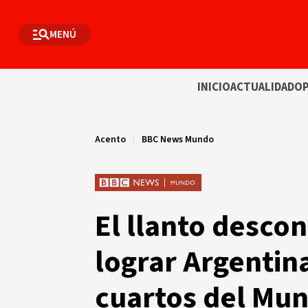
MENÚ
INICIO
ACTUALIDAD
OP
Acento
|
BBC News Mundo
El llanto desco
lograr Argentina
cuartos del Mun