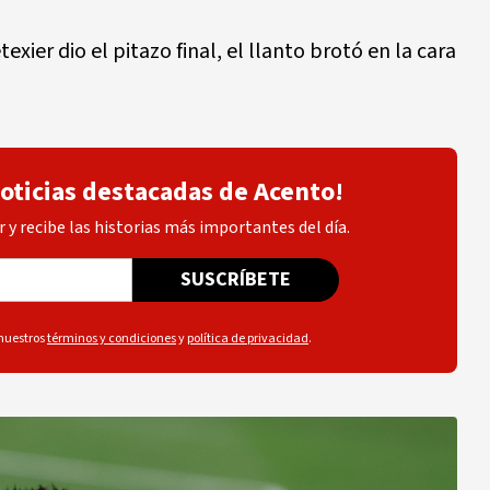
exier dio el pitazo final, el llanto brotó en la cara
noticias destacadas de Acento!
 y recibe las historias más importantes del día.
SUSCRÍBETE
 nuestros
términos y condiciones
y
política de privacidad
.