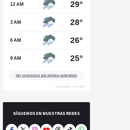
29°
12 AM
28°
3 AM
26°
6 AM
25°
9 AM
Ver pronóstico del tiempo extendido
Actualizado: 9:16 PM
SÍGUENOS EN NUESTRAS REDES