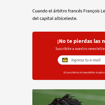
Cuando el árbitro francés François Let
del capital albiceleste.
¡No te pierdas las 
Suscríbite a nuestro newsletter
Al suscribirse al newsletter acepta