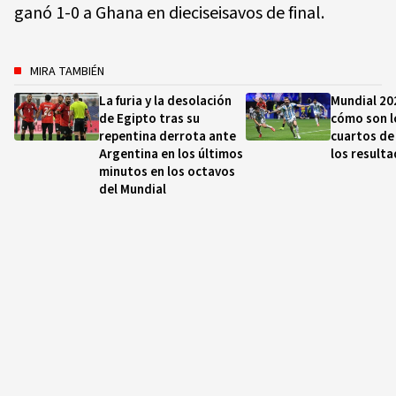
ganó 1-0 a Ghana en dieciseisavos de final.
MIRA TAMBIÉN
La furia y la desolación
Mundial 20
de Egipto tras su
cómo son l
repentina derrota ante
cuartos de 
Argentina en los últimos
los result
minutos en los octavos
del Mundial