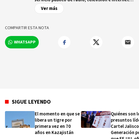
de Reino Unido, con más de nueve décadas de
Ver más
trayectoria. Es independiente de controles
comerciales y/o políticos y opera bajo un
estatuto real que garantiza dicha
COMPARTIR ESTA NOTA
independencia. La BBC cuenta con una red de
más de 250 corresponsales en territorio
WHATSAPP
británico y más de 100 ciudades capitales de
todo el mundo.
SIGUE LEYENDO
El momento en que se
Quiénes son l
libera un tigre por
presuntos líd
primera vez en 70
Cartel Jalisc
años en Kazajistán
Generación po
que EE.UU. of