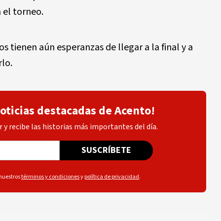
 el torneo.
 tienen aún esperanzas de llegar a la final y a
lo.
noticias destacadas de Acento!
 y recibe las historias más importantes del día.
SUSCRÍBETE
 nuestros
términos y condiciones
y
política de privacidad
.