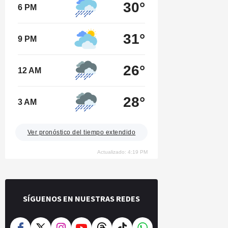
30°
6 PM
31°
9 PM
26°
12 AM
28°
3 AM
Ver pronóstico del tiempo extendido
Actualizado: 4:19 PM
SÍGUENOS EN NUESTRAS REDES