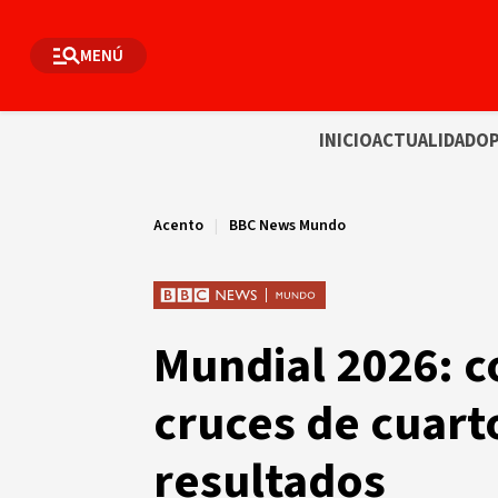
MENÚ
INICIO
ACTUALIDAD
OP
Acento
|
BBC News Mundo
Mundial 2026: c
cruces de cuarto
resultados