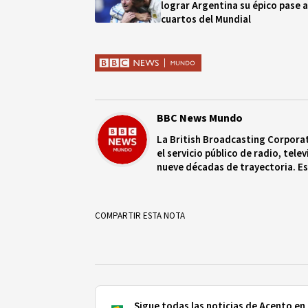
lograr Argentina su épico pase a
cuartos del Mundial
BBC News Mundo
La British Broadcasting Corporat
el servicio público de radio, tel
nueve décadas de trayectoria. Es
políticos y opera bajo un estatu
BBC cuenta con una red de más de
más de 100 ciudades capitales d
COMPARTIR ESTA NOTA
Sigue todas las noticias de Acento en