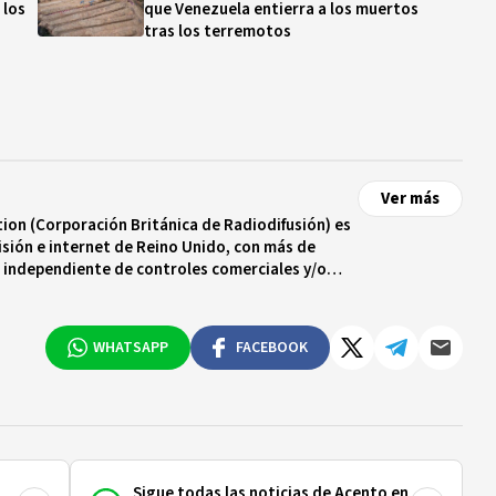
 los
que Venezuela entierra a los muertos
tras los terremotos
Ver más
ion (Corporación Británica de Radiodifusión) es
evisión e internet de Reino Unido, con más de
 independiente de controles comerciales y/o
to real que garantiza dicha independencia. La
 250 corresponsales en territorio británico y
e todo el mundo.
WHATSAPP
FACEBOOK
Sigue todas las noticias de Acento en