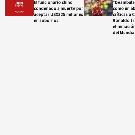
El funcionario chino
"Deambula 
condenado a muerte por
como un ab
aceptar US$325 millones
críticas a 
en sobornos
Ronaldo tr
eliminació
del Mundia