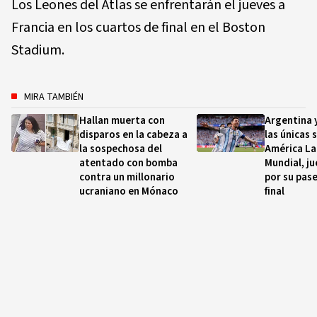
Los Leones del Atlas se enfrentarán el jueves a
Francia en los cuartos de final en el Boston
Stadium.
MIRA TAMBIÉN
Hallan muerta con
Argentina 
disparos en la cabeza a
las únicas 
la sospechosa del
América Lat
atentado con bomba
Mundial, j
contra un millonario
por su pase
ucraniano en Mónaco
final